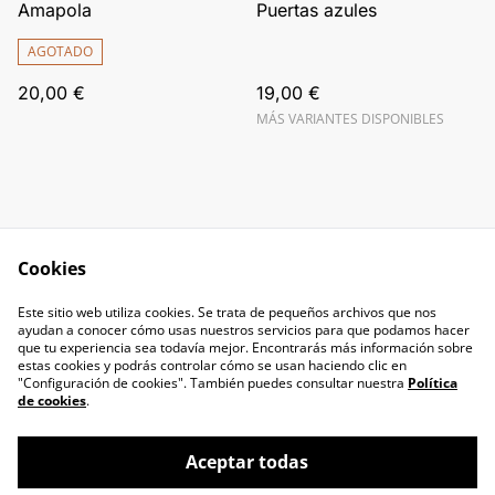
Amapola
Puertas azules
AGOTADO
20,00 €
19,00 €
MÁS VARIANTES DISPONIBLES
Cookies
Contacta con
Términos legales
Este sitio web utiliza cookies. Se trata de pequeños archivos que nos
nosotros
ayudan a conocer cómo usas nuestros servicios para que podamos hacer
Política de Privacidad
Política de cookies
que tu experiencia sea todavía mejor. Encontrarás más información sobre
estas cookies y podrás controlar cómo se usan haciendo clic en
"Configuración de cookies". También puedes consultar nuestra
Política
de cookies
.
Aceptar todas