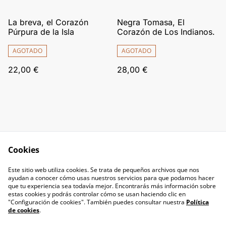
La breva, el Corazón
Negra Tomasa, El
Púrpura de la Isla
Corazón de Los Indianos.
AGOTADO
AGOTADO
22,00 €
28,00 €
Cookies
Contacta con
Términos legales
Este sitio web utiliza cookies. Se trata de pequeños archivos que nos
nosotros
ayudan a conocer cómo usas nuestros servicios para que podamos hacer
Política de Privacidad
Política de cookies
que tu experiencia sea todavía mejor. Encontrarás más información sobre
estas cookies y podrás controlar cómo se usan haciendo clic en
"Configuración de cookies". También puedes consultar nuestra
Política
de cookies
.