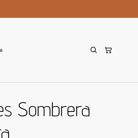
a
tes Sombrera
ra