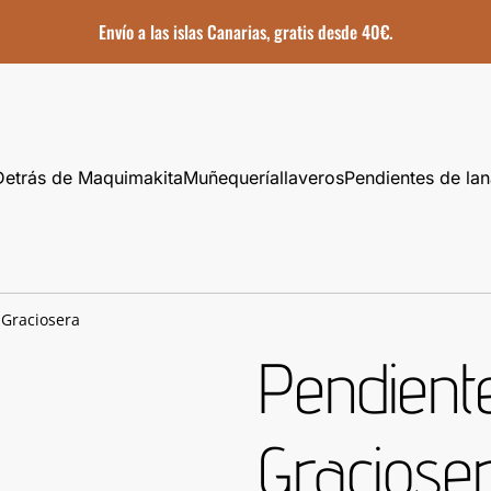
Envío a las islas Canarias, gratis desde 40€.
Detrás de Maquimakita
Muñequería
llaveros
Pendientes de lan
Graciosera
Pendien
Graciose